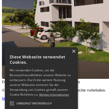
×
Diese Webseite verwendet
Cookies.
Wir verwenden Cookies, um die
Benutzerfreundlichkeit unserer Website zu
verbessern. Durch die weitere Nutzung
Foto(s): © Renderings: brügel_eickholt architekten
unserer Webseite stimmen Sie der
Verwendung von Cookies gemäß unserer
© 2026 brügel_eickholt architekten gmbh. Alle Rechte vorbehalten.
Cookie-Richtlinie zu.
Weitere Informationen
Impressum
Datenschutz
UNBEDINGT ERFORDERLICH